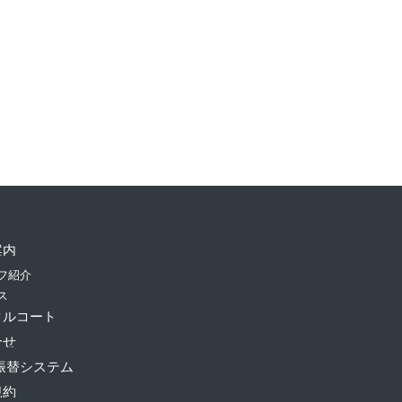
案内
フ紹介
ス
タルコート
合せ
振替システム
規約