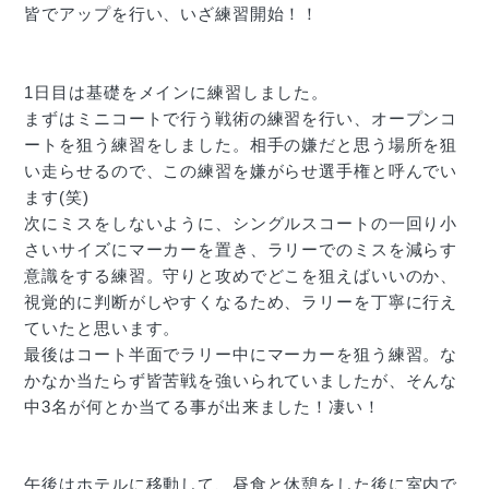
皆でアップを行い、いざ練習開始！！
1日目は基礎をメインに練習しました。
まずはミニコートで行う戦術の練習を行い、オープンコ
ートを狙う練習をしました。相手の嫌だと思う場所を狙
い走らせるので、この練習を嫌がらせ選手権と呼んでい
ます(笑)
次にミスをしないように、シングルスコートの一回り小
さいサイズにマーカーを置き、ラリーでのミスを減らす
意識をする練習。守りと攻めでどこを狙えばいいのか、
視覚的に判断がしやすくなるため、ラリーを丁寧に行え
ていたと思います。
最後はコート半面でラリー中にマーカーを狙う練習。な
かなか当たらず皆苦戦を強いられていましたが、そんな
中3名が何とか当てる事が出来ました！凄い！
午後はホテルに移動して、昼食と休憩をした後に室内で